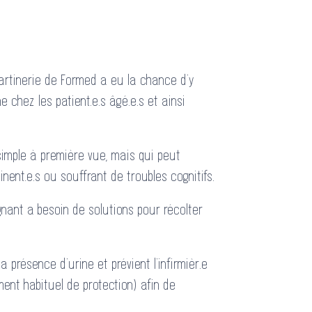
Martinerie de Formed a eu la chance d’y
e chez les patient.e.s âgé.e.s et ainsi
simple à première vue, mais qui peut
nent.e.s ou souffrant de troubles cognitifs.
ignant a besoin de solutions pour récolter
a présence d’urine et prévient l’infirmièr.e
ment habituel de protection) afin de