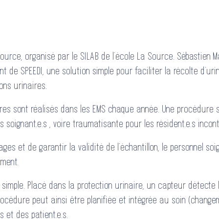
 Source, organisé par le SILAB de l’école La Source. Sébastien 
 de SPEEDI, une solution simple pour faciliter la récolte d’urin
ons urinaires.
aires sont réalisés dans les EMS chaque année. Une procédure 
soignant.e.s , voire traumatisante pour les résident.e.s inconti
ges et de garantir la validité de l’échantillon, le personnel so
oment.
t simple. Placé dans la protection urinaire, un capteur détecte l
procédure peut ainsi être planifiée et intégrée au soin (change
s et des patient.e.s.